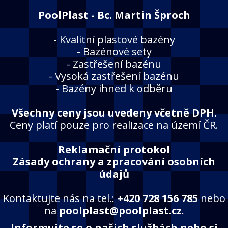
PoolPlast - Bc. Martin Šproch
-
Kvalitní plastové bazény
-
Bazénové sety
-
Zastřešení bazénu
-
Vysoká zastřešení bazénu
-
Bazény ihned k odběru
Všechny ceny jsou uvedeny včetně DPH.
Ceny platí pouze pro realizace na území ČR.
Reklamační protokol
Zásady ochrany a zpracování osobních
údajů
Kontaktujte nás na tel.:
+420 728 156 785
nebo
na
poolplast@poolplast.cz
.
Informujte se o našich službách nebo si