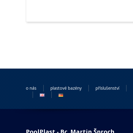
o nás
plastové bazény
příslušenství
PoolPlast - Bc. Martin Šproch