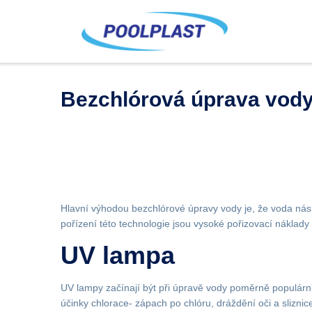
Bezchlórová úprava vod
Hlavní výhodou bezchlórové úpravy vody je, že voda násle
pořízení této technologie jsou vysoké pořizovací náklady
UV lampa
UV lampy začínají být při úpravě vody poměrně populárn
účinky chlorace- zápach po chlóru, dráždění oči a slizni