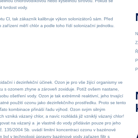
yselinou chlorovodíkovou nebo kyselinou sírovou. Pokud se
t tvrdost vody.
u Cl, tak zákazník kalibruje výkon solonizátorů sám. Před
to zařízení měří chlór a podle toho řídí solonizační jednotku.
N
Z
Ř
P
P
xidační i dezinfekční účinek. Ozon je pro vše žijící organismy ve
ku s ozonem zhyne a zároveň zoxiduje. Potíž ovšem nastane,
bu ošetření vody. Ozon je tak extrémně reaktivní, jeho trvající
atné použití ozonu jako dezinfekčního prostředku. Proto se tento
 Tato kombinace přináší řadu výhod. Ozon svým silným
h vzniká vázaný chlor, a navíc rozkládá již vzniklý vázaný chlor!
govat na vázaný a je vlastně do vody přidáván pouze pro jeho
 č. 135/2004 Sb. uvádí limitní koncentraci ozonu v bazénové
 byl v technologii úpravny bazénové vody zařazen filtr s