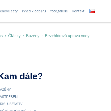
zénové sety
ihned k odběru
fotogalerie
kontakt
ás
Články
Bazény
Bezchlórová úprava vody
Kam dále?
AZÉNY
ASTŘEŠENÍ
ŘÍSLUŠENSTVÍ