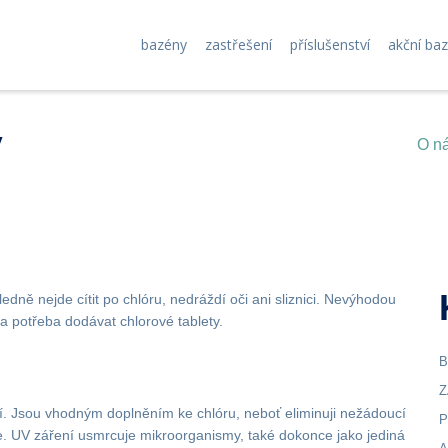
bazény
zastřešení
příslušenství
akční ba
y
O n
dně nejde cítit po chlóru, nedráždí oči ani sliznici. Nevýhodou
 a potřeba dodávat chlorové tablety.
B
Z
í. Jsou vhodným doplněním ke chlóru, neboť eliminuji nežádoucí
P
ce. UV záření usmrcuje mikroorganismy, také dokonce jako jediná