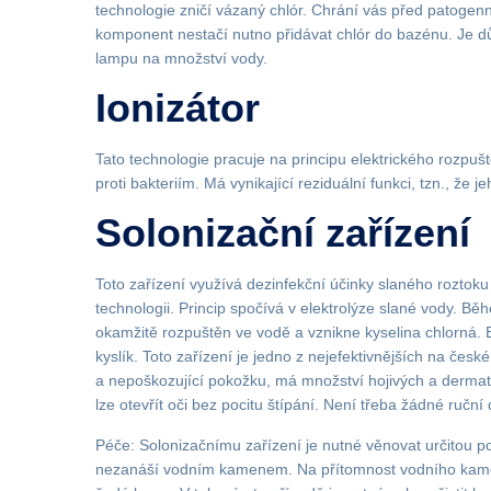
technologie zničí vázaný chlór. Chrání vás před patogen
komponent nestačí nutno přidávat chlór do bazénu. Je dů
lampu na množství vody.
Ionizátor
Tato technologie pracuje na principu elektrického rozpušt
proti bakteriím. Má vynikající reziduální funkci, tzn., že 
Solonizační zařízení
Toto zařízení využívá dezinfekční účinky slaného roztoku
technologii. Princip spočívá v elektrolýze slané vody. Bě
okamžitě rozpuštěn ve vodě a vznikne kyselina chlorná. Bě
kyslík. Toto zařízení je jedno z nejefektivnějších na čes
a nepoškozující pokožku, má množství hojivých a dermato
lze otevřít oči bez pocitu štípání. Není třeba žádné ruční
Péče: Solonizačnímu zařízení je nutné věnovat určitou p
nezanáší vodním kamenem. Na přítomnost vodního kamene