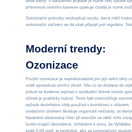
šedé barvy. V takovémto případě je nutné celu vyčistit k
přítomnost vodního kamene opakuje častěji je nutné sníži
Solonizační jednotky neobsahují sondu, která měří hodnot
solonizační zařízení se dá však připojit just regulátor. To
Moderní trendy:
Ozonizace
Použití ozonizace je nepřekonatelné pro její velmi silný o
vodě opravdová smrtící zbraň. Vše co se dostane do sty
pokud se budeme zajímat o reziduální účinek tohoto způso
účinek je prakticky nulový. Tento fakt znemožňuje samost
způsob dezinfekce vždy používá v kombinaci s chlorem.
oxidačním účinkem likviduje organické nečistoty, ze kterýc
Následně dávkovaný chlor již nemůže ve větší míře zrea
funkci trvající dezinfekce. Vzhledem k tomu, že Vyhláška
vodě 0,05 mg/l, je nezbytné, aby za ozonizačním stupněm