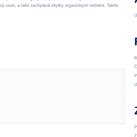
tkový ozon, a také zachytává zbytky organických nečistot. Takže
Ú
B
Č
P
Ú
P
Z