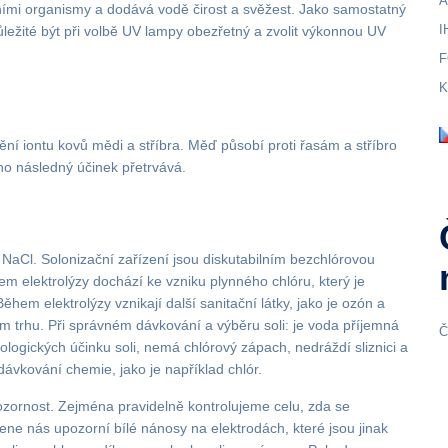
A
ními organismy a dodává vodě čirost a svěžest. Jako samostatný
I
ležité být při volbě UV lampy obezřetný a zvolit výkonnou UV
F
K
ění iontu kovů mědi a stříbra. Měď působí proti řasám a stříbro
jeho následný účinek přetrvává.
 NaCl. Solonizační zařízení jsou diskutabilním bezchlórovou
hem elektrolýzy dochází ke vzniku plynného chlóru, který je
hem elektrolýzy vznikají další sanitační látky, jako je ozón a
kém trhu. Při správném dávkování a výběru soli: je voda příjemná
Č
logických účinku soli, nemá chlórový zápach, nedráždí sliznici a
 dávkování chemie, jako je například chlór.
ozornost. Zejména pravidelně kontrolujeme celu, zda se
 nás upozorní bílé nánosy na elektrodách, které jsou jinak