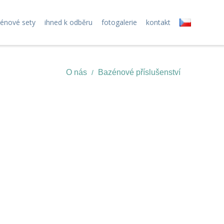
zénové sety
ihned k odběru
fotogalerie
kontakt
O nás
Bazénové příslušenství