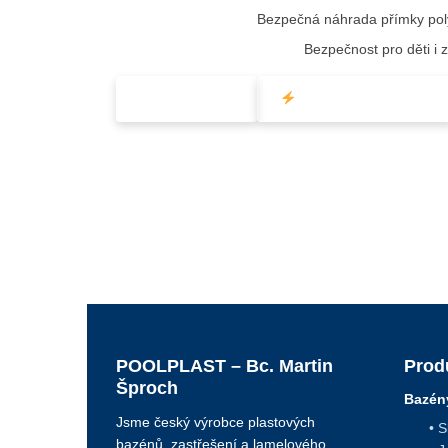
Bezpečná náhrada přímky po
Bezpečnost pro děti i z
✓ BEZPEČNÉ
ÚSPORA ENERGIE
POOLPLAST – Bc. Martin
Prod
Šproch
Bazén
Jsme český výrobce plastových
• 
bazénů, zastřešení a lamelového