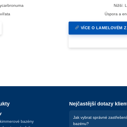
lycarbronuma
Nižší:
vířata
Úspora a en
VÍCE O LAMELOVÉM Z
→ VÍCE CEN A KONFIGUR
ukty
Nejčastější dotazy klien
y
Jak vybrat správné zastřešení
Skimmerové bazény
bazénu?