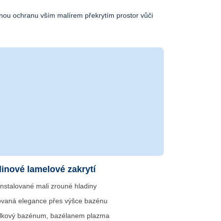
čnou ochranu vším malírem překrytím prostor vůči
inové lamelové zakrytí
instalované mali zrouné hladiny
vaná elegance přes výšce bazénu
álkový bazénum, bazélanem plazma