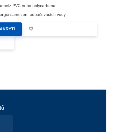
 Lamelz PVC nebo polycarbonat
ergie samození odpačovacích vody
AKRYTÍ
AUTOMATICKÉ OVLÁDÁNÍ
ACÍ
tů