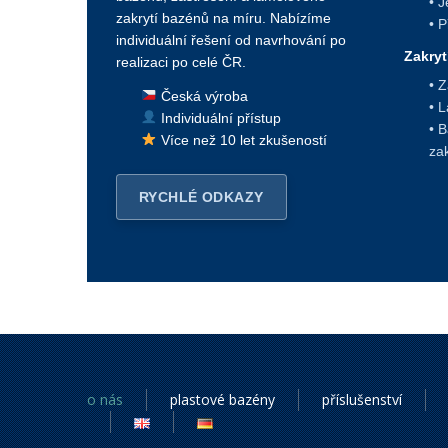
• J
zakrytí bazénů na míru. Nabízíme
• 
individuální řešení od navrhování po
Zakryt
realizaci po celé ČR.
• 
Česká výroba
• 
Individuální přístup
• 
Více než 10 let zkušeností
za
RYCHLÉ ODKAZY
o nás
plastové bazény
příslušenství