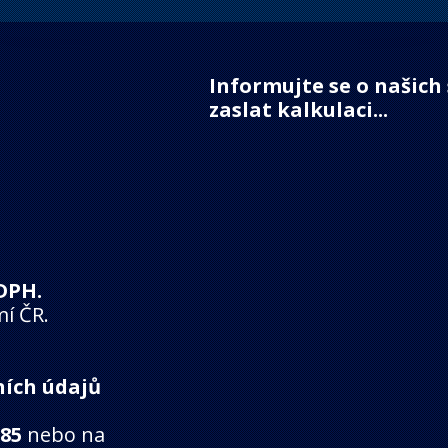
Informujte se o našich
zaslat kalkulaci...
DPH.
mí ČR.
ních údajů
785
nebo na