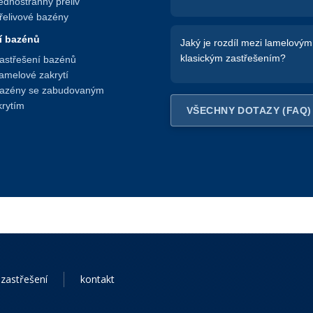
ednostranný přeliv
Přelivové bazény
í bazénů
Jaký je rozdíl mezi lamelovým
klasickým zastřešením?
Zastřešení bazénů
Lamelové zakrytí
Bazény se zabudovaným
krytím
VŠECHNY DOTAZY (FAQ)
zastřešení
kontakt