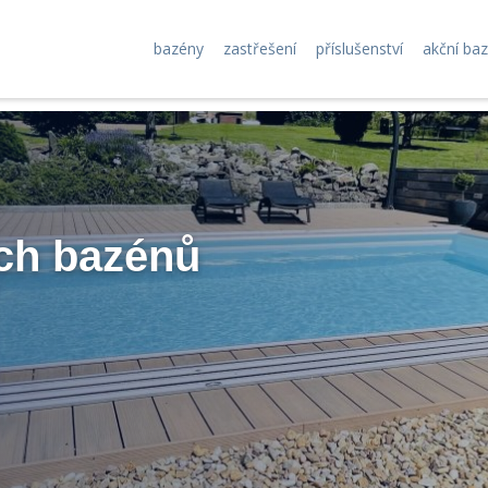
bazény
zastřešení
příslušenství
akční ba
ch bazénů