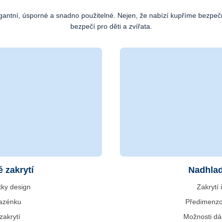
egantní, úsporné a snadno použitelné. Nejen, že nabízí kupříme bezpe
bezpečí pro děti a zvířata.
 zakrytí
Nadhlad
tky design
Zakrytí 
bazénku
Předimenzo
zakrytí
Možnosti d