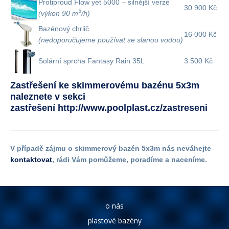
Protiproud Flow yet 5000 – silnější verze
30 900 Kč
3
(výkon 90 m
/h)
Bazénový chrlič
16 000 Kč
(nedoporučujeme používat se slanou vodou)
Solární sprcha Fantasy Rain 35L
3 500 Kč
Zastřešení ke skimmerovému bazénu 5x3m
naleznete v sekci
zastřešení
http://www.poolplast.cz/zastreseni
V případě zájmu o skimmerový bazén 5x3m nás neváhejte
kontaktovat
, rádi Vám pomůžeme, poradíme a naceníme.
o nás
plastové bazény