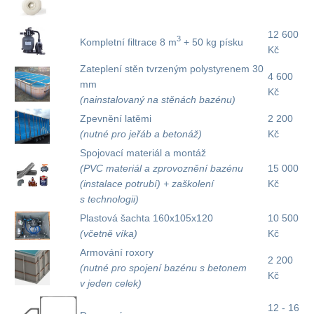
12 600
3
Kompletní filtrace 8 m
+ 50 kg písku
Kč
Zateplení stěn tvrzeným polystyrenem 30
4 600
mm
Kč
(nainstalovaný na stěnách bazénu)
Zpevnění latěmi
2 200
(nutné pro jeřáb a betonáž)
Kč
Spojovací materiál a montáž
(PVC materiál a zprovoznění bazénu
15 000
(instalace potrubí) + zaškolení
Kč
s technologii)
Plastová šachta 160x105x120
10 500
(včetně víka)
Kč
Armování roxory
2 200
(nutné pro spojení bazénu s betonem
Kč
v jeden celek)
12 - 16