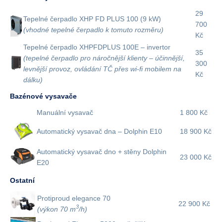
29
Tepelné čerpadlo XHP FD PLUS 100 (9 kW)
700
(vhodné tepelné čerpadlo k tomuto rozměru)
Kč
Tepelné čerpadlo XHPFDPLUS 100E – invertor
35
(tepelné čerpadlo pro náročnější klienty – účinnější,
300
levnější provoz, ovládání TČ přes wi-fi mobilem na
Kč
dálku)
Bazénové vysavače
Manuální vysavač
1 800 Kč
Automatický vysavač dna – Dolphin E10
18 900 Kč
Automatický vysavač dno + stěny Dolphin
23 000 Kč
E20
Ostatní
Protiproud elegance 70
22 900 Kč
3
(výkon 70 m
/h)