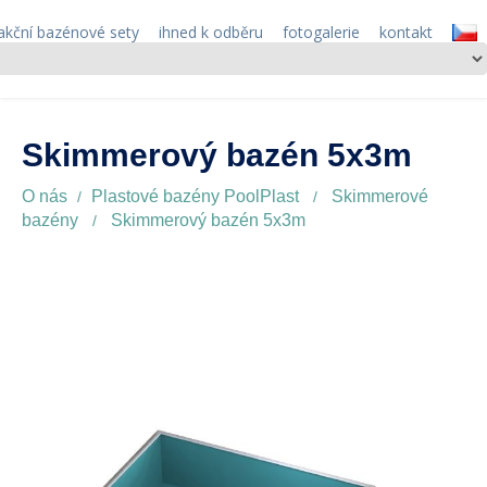
akční bazénové sety
ihned k odběru
fotogalerie
kontakt
Skimmerový bazén 5x3m
O nás
Plastové bazény PoolPlast
Skimmerové
bazény
Skimmerový bazén 5x3m