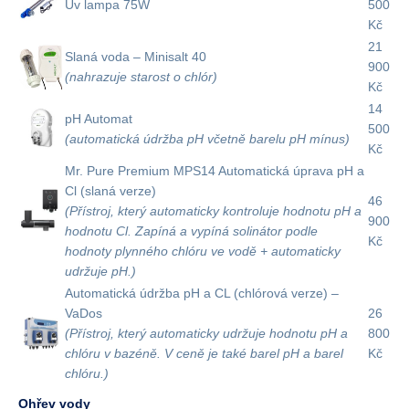
Uv lampa 75W
500
Kč
21
Slaná voda – Minisalt 40
900
(nahrazuje starost o chlór)
Kč
14
pH Automat
500
(automatická údržba pH včetně barelu pH mínus)
Kč
Mr. Pure Premium MPS14 Automatická úprava pH a
Cl (slaná verze)
46
(Přístroj, který automaticky kontroluje hodnotu pH a
900
hodnotu Cl. Zapíná a vypíná solinátor podle
Kč
hodnoty plynného chlóru ve vodě + automaticky
udržuje pH.)
Automatická údržba pH a CL (chlórová verze) –
VaDos
26
(Přístroj, který automaticky udržuje hodnotu pH a
800
chlóru v bazéně. V ceně je také barel pH a barel
Kč
chlóru.)
Ohřev vody