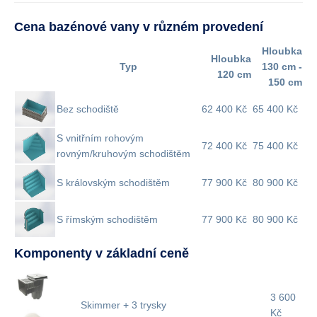
Cena bazénové vany v různém provedení
Hloubka
Hloubka
Typ
130 cm -
120 cm
150 cm
Bez schodiště
62 400 Kč
65 400 Kč
S vnitřním rohovým
72 400 Kč
75 400 Kč
rovným/kruhovým schodištěm
S královským schodištěm
77 900 Kč
80 900 Kč
S římským schodištěm
77 900 Kč
80 900 Kč
Komponenty v základní ceně
3 600
Skimmer + 3 trysky
Kč