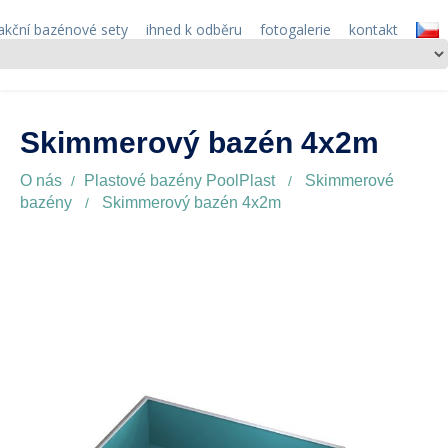
akční bazénové sety
ihned k odběru
fotogalerie
kontakt
Skimmerový bazén 4x2m
O nás
Plastové bazény PoolPlast
Skimmerové
bazény
Skimmerový bazén 4x2m