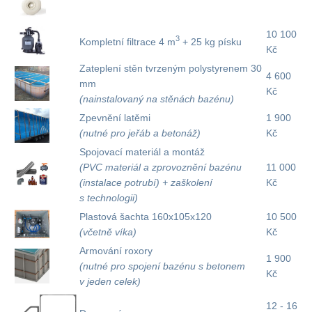
10 100
3
Kompletní filtrace 4 m
+ 25 kg písku
Kč
Zateplení stěn tvrzeným polystyrenem 30
4 600
mm
Kč
(nainstalovaný na stěnách bazénu)
Zpevnění latěmi
1 900
(nutné pro jeřáb a betonáž)
Kč
Spojovací materiál a montáž
(PVC materiál a zprovoznění bazénu
11 000
(instalace potrubí) + zaškolení
Kč
s technologii)
Plastová šachta 160x105x120
10 500
(včetně víka)
Kč
Armování roxory
1 900
(nutné pro spojení bazénu s betonem
Kč
v jeden celek)
12 - 16