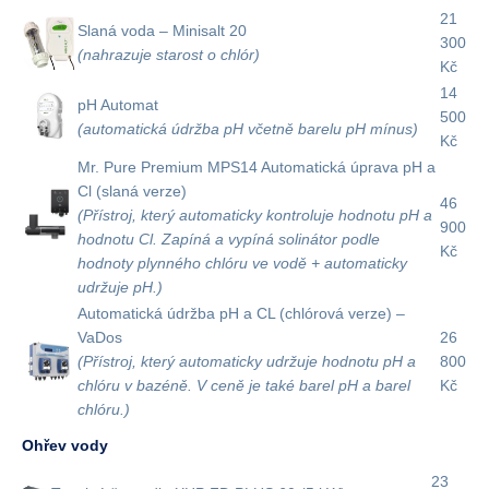
21
Slaná voda – Minisalt 20
300
(nahrazuje starost o chlór)
Kč
14
pH Automat
500
(automatická údržba pH včetně barelu pH mínus)
Kč
Mr. Pure Premium MPS14 Automatická úprava pH a
Cl (slaná verze)
46
(Přístroj, který automaticky kontroluje hodnotu pH a
900
hodnotu Cl. Zapíná a vypíná solinátor podle
Kč
hodnoty plynného chlóru ve vodě + automaticky
udržuje pH.)
Automatická údržba pH a CL (chlórová verze) –
VaDos
26
(Přístroj, který automaticky udržuje hodnotu pH a
800
chlóru v bazéně. V ceně je také barel pH a barel
Kč
chlóru.)
Ohřev vody
23