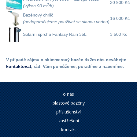
30 900 Kč
3
(výkon 90 m
/h)
Bazénový chrlič
16 000 Kč
(nedoporučujeme používat se slanou vodou)
Solární sprcha Fantasy Rain 35L
3 500 Kč
V případě zájmu o skimmerový bazén 4x2m nás neváhejte
kontaktovat
, rádi Vám pomůžeme, poradíme a naceníme.
o nás
plastové bazény
příslušenství
zastřešení
kontakt