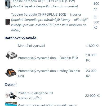
Tepelné čerpadlo XHP FD PLUS 60 (5 kW)
100
(vhodné tepelné čerpadlo k tomuto rozměru)
Kč
Tepelné čerpadlo XHPFDPLUS 100E – invertor
35
(tepelné čerpadlo pro náročnější klienty – učínnější,
300
levnější provoz, ovládání TČ přes wi-fi mobilem na
Kč
dálku)
Bazénové vysavače
Manuální vysavač
1 800 Kč
18 900
Automatický vysavač dna – Dolphin E10
Kč
Automatický vysavač dno + stěny Dolphin
23 000
E20
Kč
Ostatní
Protiproud elegance 70
22 900 Kč
3
(výkon 70 m
/h)
Protiroud Flow yet 5000 – silnější verze