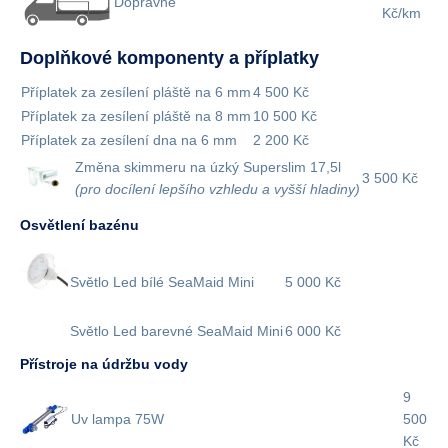
Dopravné
Kč/km
Doplňkové komponenty a příplatky
Příplatek za zesílení pláště na 6 mm
4 500 Kč
Příplatek za zesílení pláště na 8 mm
10 500 Kč
Příplatek za zesílení dna na 6 mm
2 200 Kč
Změna skimmeru na úzký Superslim 17,5l
3 500 Kč
(pro docílení lepšího vzhledu a vyšší hladiny)
Osvětlení bazénu
Světlo Led bílé SeaMaid Mini
5 000 Kč
Světlo Led barevné SeaMaid Mini
6 000 Kč
Přístroje na údržbu vody
9
Uv lampa 75W
500
Kč