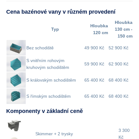
Cena bazénové vany v různém provedení
Hloubka
Hloubka
Typ
130 cm -
120 cm
150 cm
Bez schodiště
49 900 Kč
52 900 Kč
S vnitřním rohovým
59 900 Kč
62 900 Kč
kruhovým schodištěm
S královským schodištěm
65 400 Kč
68 400 Kč
S římským schodištěm
65 400 Kč
68 400 Kč
Komponenty v základní ceně
3 300
Skimmer + 2 trysky
Kč