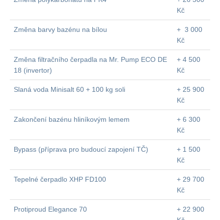
Kč
Změna barvy bazénu na bílou
+ 3 000
Kč
Změna filtračního čerpadla na Mr. Pump ECO DE
+ 4 500
18 (invertor)
Kč
Slaná voda Minisalt 60 + 100 kg soli
+ 25 900
Kč
Zakončení bazénu hliníkovým lemem
+ 6 300
Kč
Bypass (příprava pro budoucí zapojení TČ)
+ 1 500
Kč
Tepelné čerpadlo XHP FD100
+ 29 700
Kč
Protiproud Elegance 70
+ 22 900