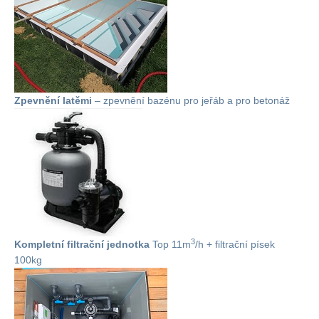
Zpevnění latěmi
– zpevnění bazénu pro jeřáb a pro betonáž
3
Kompletní filtrační jednotka
Top 11m
/h + filtrační písek
100kg