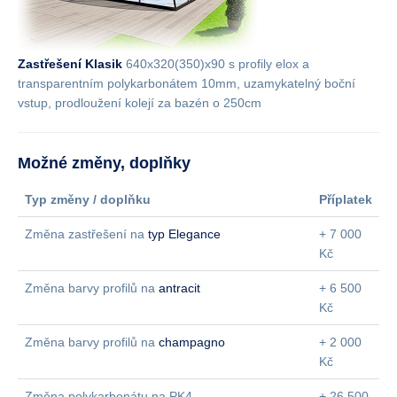
Zastřešení Klasik
640x320(350)x90 s profily elox a
transparentním polykarbonátem 10mm, uzamykatelný boční
vstup, prodloužení kolejí za bazén o 250cm
Možné změny, doplňky
Typ změny / doplňku
Příplatek
Změna zastřešení na
typ Elegance
+ 7 000
Kč
Změna barvy profilů na
antracit
+ 6 500
Kč
Změna barvy profilů na
champagno
+ 2 000
Kč
Změna polykarbonátu na PK4
+ 26 500