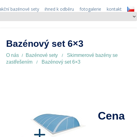
akční bazénové sety
ihned k odběru
fotogalerie
kontakt
Bazénový set 6×3
O nás
Bazénové sety
Skimmerové bazény se
zastřešením
Bazénový set 6×3
Cena