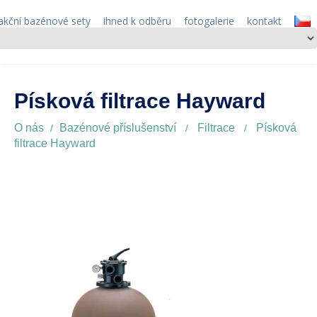
akční bazénové sety
ihned k odběru
fotogalerie
kontakt
Písková filtrace Hayward
O nás
Bazénové příslušenství
Filtrace
Písková
filtrace Hayward