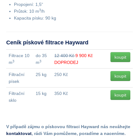
Propojení: 1,5“
3
Průtok: 10 m
/h
Kapacita písku: 90 kg
Ceník pískové filtrace Hayward
Filtrace 10
do 35
12 400 Kč
9 900 Kč
koupit
3
3
m
m
DOPRODEJ
Filtrační
25 kg
250 Kč
koupit
písek
Filtrační
15 kg
350 Kč
koupit
sklo
V případě zájmu o pískovou filtraci Hayward nás neváhejte
kontaktovat
, rádi Vám pomůžeme, poradíme a naceníme.