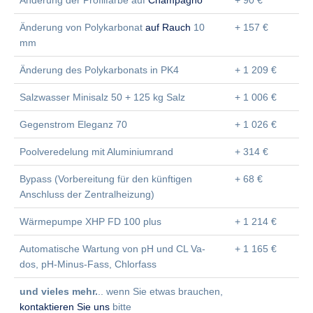
Änderung der Profilfarbe auf
Champagno
+ 90 €
Änderung von Polykarbonat
auf Rauch
10
+ 157 €
mm
Änderung des Polykarbonats in PK4
+ 1 209 €
Salzwasser Minisalz 50 + 125 kg Salz
+ 1 006 €
Gegenstrom Eleganz 70
+ 1 026 €
Poolveredelung mit Aluminiumrand
+ 314 €
Bypass (Vorbereitung für den künftigen
+ 68 €
Anschluss der Zentralheizung)
Wärmepumpe XHP FD 100 plus
+ 1 214 €
Automatische Wartung von pH und CL Va-
+ 1 165 €
dos, pH-Minus-Fass, Chlorfass
und vieles mehr.
.. wenn Sie etwas brauchen,
kontaktieren Sie uns
bitte