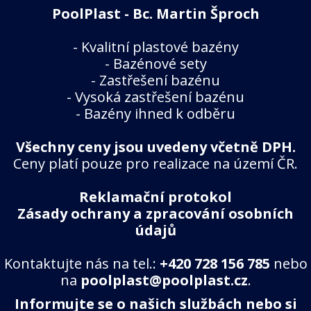
PoolPlast - Bc. Martin Šproch
-
Kvalitní plastové bazény
-
Bazénové sety
-
Zastřešení bazénu
-
Vysoká zastřešení bazénu
-
Bazény ihned k odběru
Všechny ceny jsou uvedeny včetně DPH.
Ceny platí pouze pro realizace na území ČR.
Reklamační protokol
Zásady ochrany a zpracování osobních
údajů
Kontaktujte nás na tel.:
+420 728 156 785
nebo
na
poolplast@poolplast.cz
.
Informujte se o našich službách nebo si